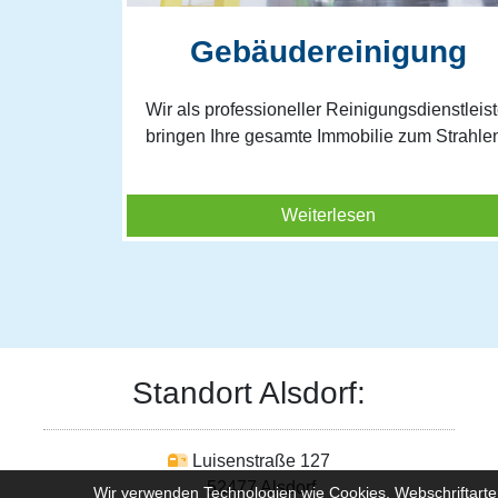
Gebäudereinigung
Wir als professioneller Reinigungsdienstleist
bringen Ihre gesamte Immobilie zum Strahlen
Weiterlesen
Standort Alsdorf:
Luisenstraße 127
52477 Alsdorf
Wir verwenden Technologien wie Cookies, Webschriftarte