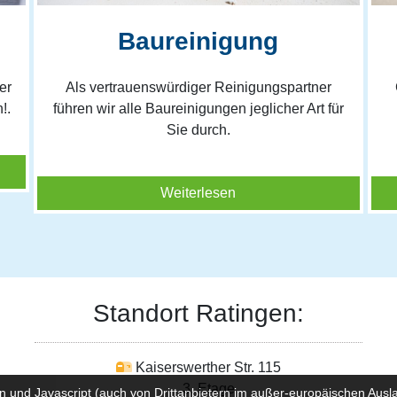
Baureinigung
er
Als vertrauenswürdiger Reinigungspartner
!.
führen wir alle Baureinigungen jeglicher Art für
Sie durch.
Weiterlesen
Standort Ratingen:
Kaiserswerther Str. 115
3. Etage
n und Javascript (auch von Drittanbietern im außer-europäischen Au