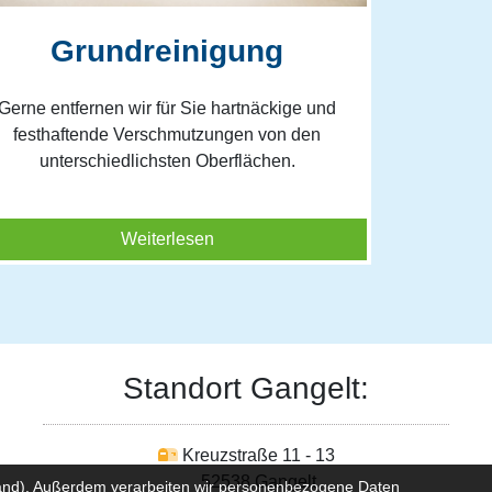
Grundreinigung
Wette
Gerne entfernen wir für Sie hartnäckige und
Egal ob Wi
festhaftende Verschmutzungen von den
Regenrinn
unterschiedlichsten Oberflächen.
Weiterlesen
Standort Gangelt:
Kreuzstraße 11 - 13
52538 Gangelt
sland). Außerdem verarbeiten wir personenbezogene Daten