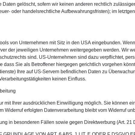
 Daten gelöscht, sofern wir keinen anderen rechtlich zulässige
er- oder handelsrechtliche Aufbewahrungsfristen); im letztgen
ools von Unternehmen mit Sitz in den USA eingebunden. Wenn d
er der jeweiligen Unternehmen weitergegeben werden. Wir wei
nschutzrechts sind. US-Unternehmen sind dazu verpflichtet, p
dass Sie als Betroffener hiergegen gerichtlich vorgehen könn
ienste) Ihre auf US-Servern befindlichen Daten zu Überwachu
Verarbeitungstätigkeiten keinen Einfluss.
rbeitung
mit Ihrer ausdrücklichen Einwilligung möglich. Sie können eine 
m Widerruf erfolgten Datenverarbeitung bleibt vom Widerruf unb
ung in besonderen Fällen sowie gegen Direktwerbung (Art. 2
RUNDLAGE VON ART. 6 ABS. 1 LIT. E ODER F DSGVO E