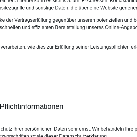
ichert. Hierbei kann es sich v. a. um IP-Adressen, Kontaktan
itezugriffe und sonstige Daten, die über eine Website generie
e der Vertragserfüllung gegenüber unseren potenziellen und be
schnellen und effizienten Bereitstellung unseres Online-Angebo
verarbeiten, wie dies zur Erfüllung seiner Leistungspflichten er
flicht­informationen
chutz Ihrer persönlichen Daten sehr ernst. Wir behandeln Ihre
zvorschriften sowie dieser Datenschutzerklärung.