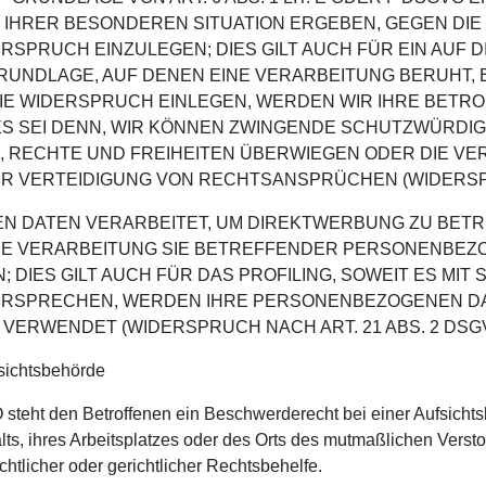
S IHRER BESONDEREN SITUATION ERGEBEN, GEGEN DI
PRUCH EINZULEGEN; DIES GILT AUCH FÜR EIN AUF 
GRUNDLAGE, AUF DENEN EINE VERARBEITUNG BERUHT,
IE WIDERSPRUCH EINLEGEN, WERDEN WIR IHRE BET
ES SEI DENN, WIR KÖNNEN ZWINGENDE SCHUTZWÜRDI
N, RECHTE UND FREIHEITEN ÜBERWIEGEN ODER DIE VE
VERTEIDIGUNG VON RECHTSANSPRÜCHEN (WIDERSPRUC
DATEN VERARBEITET, UM DIREKTWERBUNG ZU BETREI
IE VERARBEITUNG SIE BETREFFENDER PERSONENBEZ
DIES GILT AUCH FÜR DAS PROFILING, SOWEIT ES MIT
DERSPRECHEN, WERDEN IHRE PERSONENBEZOGENEN D
ERWENDET (WIDERSPRUCH NACH ART. 21 ABS. 2 DSGV
sichts­behörde
steht den Betroffenen ein Beschwerderecht bei einer Aufsicht
alts, ihres Arbeitsplatzes oder des Orts des mutmaßlichen Vers
tlicher oder gerichtlicher Rechtsbehelfe.