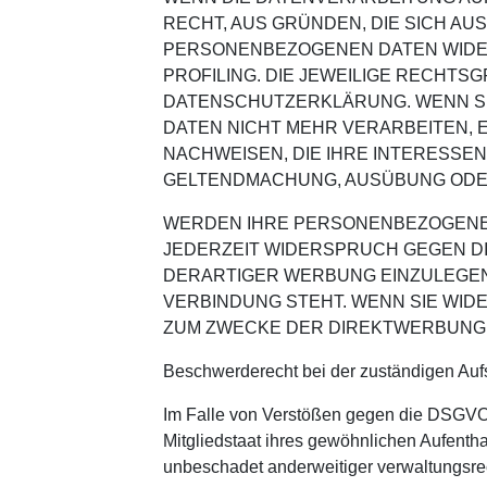
RECHT, AUS GRÜNDEN, DIE SICH AU
PERSONENBEZOGENEN DATEN WIDERS
PROFILING. DIE JEWEILIGE RECHTS
DATENSCHUTZERKLÄRUNG. WENN S
DATEN NICHT MEHR VERARBEITEN, 
NACHWEISEN, DIE IHRE INTERESSE
GELTENDMACHUNG, AUSÜBUNG ODER 
WERDEN IHRE PERSONENBEZOGENEN 
JEDERZEIT WIDERSPRUCH GEGEN D
DERARTIGER WERBUNG EINZULEGEN; 
VERBINDUNG STEHT. WENN SIE WI
ZUM ZWECKE DER DIREKTWERBUNG V
Beschwerde­recht bei der zuständigen Auf
Im Falle von Verstößen gegen die DSGVO 
Mitgliedstaat ihres gewöhnlichen Aufenth
unbeschadet anderweitiger verwaltungsrech